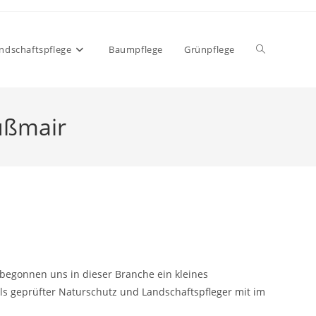
Website-
ndschaftspflege
Baumpflege
Grünpflege
üßmair
Suche
umschalten
begonnen uns in dieser Branche ein kleines
 als geprüfter Naturschutz und Landschaftspfleger mit im