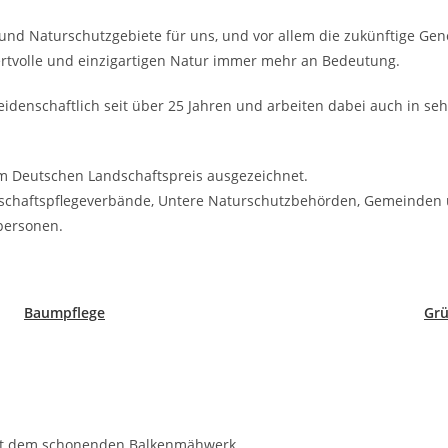
 und Naturschutzgebiete für uns, und vor allem die zukünftige Gen
wertvolle und einzigartigen Natur immer mehr an Bedeutung.
idenschaftlich seit über 25 Jahren und arbeiten dabei auch in s
m Deutschen Landschaftspreis ausgezeichnet.
chaftspflegeverbände, Untere Naturschutzbehörden, Gemeinden u
personen.
Baumpflege
Grü
it dem schonenden Balkenmähwerk